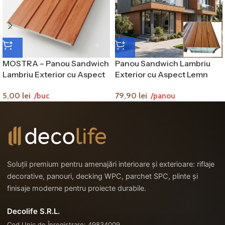
MOSTRA – Panou Sandwich
Panou Sandwich Lambriu
Lambriu Exterior cu Aspect
Exterior cu Aspect Lemn
Lemn
16x383x2900mm (1,11mp)
5,00
lei
79,90
lei
/buc
/panou
Soluții premium pentru amenajări interioare și exterioare: riflaje
decorative, panouri, decking WPC, parchet SPC, plinte și
finisaje moderne pentru proiecte durabile.
Decolife S.R.L.
Cod Unic de Înregistrare: 49834009