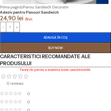
Prima pagină
/
Panou Sandwich Decorativ
Adeziv pentru Panouri Sandwich
24,90
lei
/buc
ADAUGĂ ÎN COȘ
BUY NOW
CARACTERISTICI RECOMANDATE ALE
PRODUSULUI
Faceți clic pentru a examina toate caracteristicile.
0 reviews
0
0
0