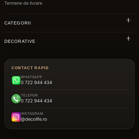
Termene de livrare
CATEGORII
Riflaj Decorativ Exterior WPC
DECORATIVE
Riflaje MDF
Decorative Polimer
Decking WPC
Brâu Decorative Duropolimer
Panouri Decorative Cristal Carbon
CONTACT RAPID
Riflaje Polimer
WHATSAPP
Parchet SPC
0 722 944 434
Plintă Duropolimer
Tavan Suspendat Metalic
TELEFON
Panou Sandwich Decorativ
0 722 944 434
Garduri
INSTAGRAM
@decolife.ro