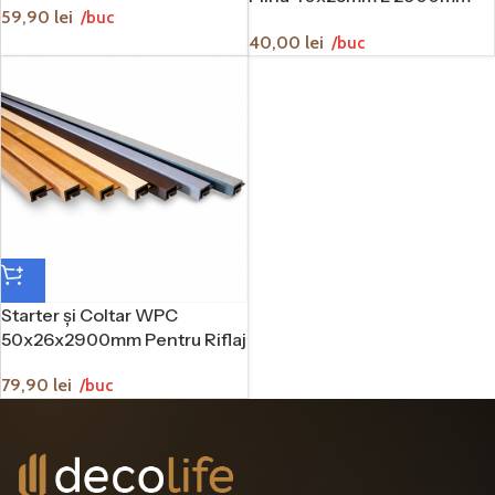
timp, acesta poate fi afectat de umiditate, soare, variații de
59,90
lei
/buc
Wpc
temperatură sau uzură. WPC-ul oferă o alternativă modernă
40,00
lei
/buc
pentru cei care își doresc un aspect apropiat de lemn, dar
cu întreținere mai simplă și comportament mai stabil în
condiții exterioare.
Riflajul exterior WPC nu trebuie tratat la fel de des ca lemnul
clasic și este mai ușor de integrat în proiecte moderne. De
aceea, este o alegere potrivită pentru fațade, garduri, pereți
exteriori și zone unde se dorește un finisaj durabil, estetic și
practic.
Cum alegi riflajul WPC potrivit?
Alegerea riflajului WPC potrivit depinde de stilul clădirii,
Starter şi Coltar WPC
culoarea fațadei, dimensiunea suprafeței și efectul vizual
50x26x2900mm Pentru Riflaj
dorit. Pentru un aspect natural și cald, se pot alege nuanțe
Wpc
inspirate de lemn. Pentru proiecte moderne și minimaliste,
79,90
lei
/buc
nuanțele închise, gri, antracit sau negru pot crea un efect
arhitectural puternic. Pentru spații luminoase, tonurile
deschise pot oferi un rezultat mai aerisit și mai elegant.
Este important ca riflajul ales să se potrivească atât cu