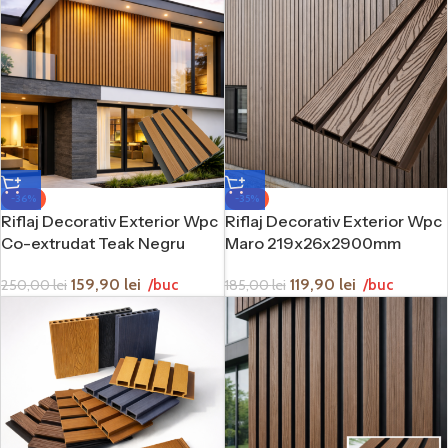
și întreținere redusă. Acestea pot fi utilizate pentru fațade
moderne, zone de intrare, pereți decorativi, garduri, terase,
balcoane, pergole sau spații comerciale unde imaginea
exterioară are un rol important. Prin liniile verticale și textura
decorativă, riflajul WPC adaugă profunzime, ritm vizual și un
aspect arhitectural premium.
Ce este riflajul decorativ exterior WPC?
Riflajul decorativ exterior WPC este un sistem de placare
-36%
-35%
Riflaj Decorativ Exterior Wpc
Riflaj Decorativ Exterior Wpc
format din profile sau panouri decorative realizate din
material compozit pe bază de fibre de lemn și polimeri.
Co-extrudat Teak Negru
Maro 219x26x2900mm
Acest tip de material este proiectat pentru utilizare la
219x26x2900mm
exterior și oferă un aspect apropiat de lemnul natural, dar
119,90
lei
159,90
lei
185,00
lei
/buc
250,00
lei
/buc
cu o rezistență mai bună la umiditate, variații de
temperatură și factori de mediu. Din acest motiv, riflajele
WPC sunt tot mai folosite în amenajările moderne de fațade,
garduri și terase.
WPC-ul este apreciat deoarece păstrează senzația caldă și
naturală a lemnului, dar reduce multe dintre dezavantajele
acestuia. Nu necesită întreținere complicată, nu trebuie