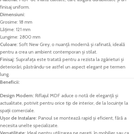
finisaj uniform.
Dimensiuni:
Grosime: 18 mm
Lățime: 121 mm
Lungime: 2800 mm
Culoare:
Soft New Grey, o nuanță modernă și rafinată, ideală
pentru a crea un ambient contemporan și stilat.
Finisaj:
Suprafața este tratată pentru a rezista la zgârieturi și
deteriorări, păstrându-se astfel un aspect elegant pe termen
lung.
Beneficii:
Design Modern:
Riflajul MDF aduce o notă de eleganță și
actualitate, potrivit pentru orice tip de interior, de la locuințe la
spații comerciale.
Ușor de Instalare:
Panoul se montează rapid și eficient, fără a
necesita unelte specializate.
Versatilitate:
Ideal pentru utilizarea pe pereți, în mobilier sau ca