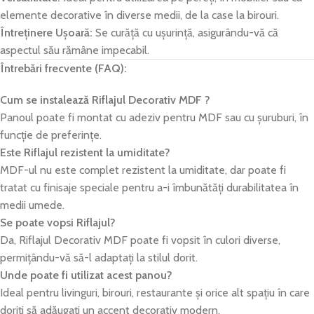
elemente decorative în diverse medii, de la case la birouri.
Întreținere Ușoară:
Se curăță cu ușurință, asigurându-vă că
aspectul său rămâne impecabil.
Întrebări frecvente (FAQ):
Cum se instalează Riflajul Decorativ MDF ?
Panoul poate fi montat cu adeziv pentru MDF sau cu șuruburi, în
funcție de preferințe.
Este Riflajul rezistent la umiditate?
MDF-ul nu este complet rezistent la umiditate, dar poate fi
tratat cu finisaje speciale pentru a-i îmbunătăți durabilitatea în
medii umede.
Se poate vopsi Riflajul?
Da, Riflajul Decorativ MDF poate fi vopsit în culori diverse,
permițându-vă să-l adaptați la stilul dorit.
Unde poate fi utilizat acest panou?
Ideal pentru livinguri, birouri, restaurante și orice alt spațiu în care
doriți să adăugați un accent decorativ modern.