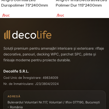
Duropolimer 75*2400mm
Polimer Dur 115*2400mm
/buc
/buc
Soluții premium pentru amenajări interioare și exterioare: riflaje
decorative, panouri, decking WPC, parchet SPC, plinte și
finisaje moderne pentru proiecte durabile.
Decolife S.R.L.
Cod Unic de Înregistrare: 49834009
Nr. de înmatriculare: J23/3804/2024
ADRESĂ
Bulevardul Voluntari Nr.117, Voluntari / Ilfov 077190, București
- România