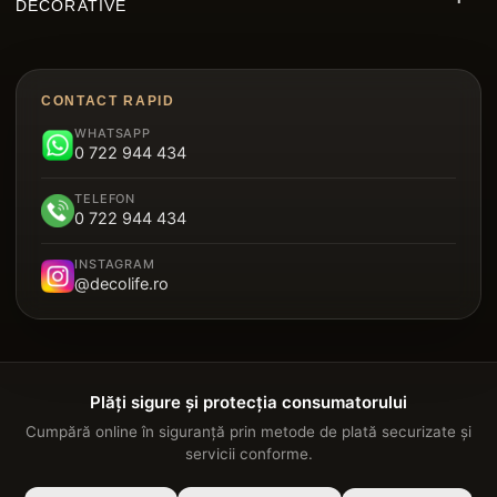
DECORATIVE
Riflaje MDF
Decorative Polimer
Decking WPC
Brâu Decorative Duropolimer
Panouri Decorative Cristal Carbon
CONTACT RAPID
Riflaje Polimer
WHATSAPP
Parchet SPC
0 722 944 434
Plintă Duropolimer
Tavan Suspendat Metalic
TELEFON
Panou Sandwich Decorativ
0 722 944 434
Garduri
INSTAGRAM
@decolife.ro
Plăți sigure și protecția consumatorului
Cumpără online în siguranță prin metode de plată securizate și
servicii conforme.