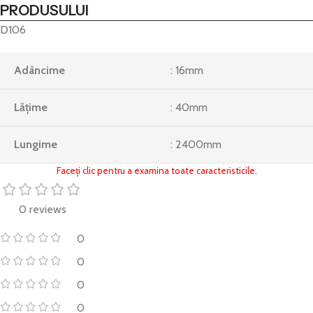
PRODUSULUI
D106
Adâncime
: 16mm
Lățime
: 40mm
Lungime
: 2400mm
Faceți clic pentru a examina toate caracteristicile.
0 reviews
0
0
0
0