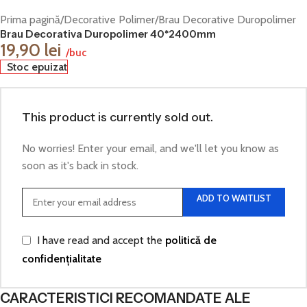
Prima pagină
/
Decorative Polimer
/
Brau Decorative Duropolimer
Brau Decorativa Duropolimer 40*2400mm
19,90
lei
/buc
Stoc epuizat
This product is currently sold out.
No worries! Enter your email, and we'll let you know as
soon as it's back in stock.
ADD TO WAITLIST
I have read and accept the
politică de
confidențialitate
CARACTERISTICI RECOMANDATE ALE