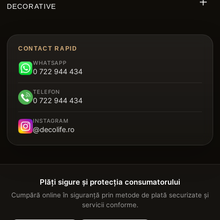
DECORATIVE
Riflaje MDF
Decorative Polimer
Decking WPC
Brâu Decorative Duropolimer
Panouri Decorative Cristal Carbon
CONTACT RAPID
Riflaje Polimer
WHATSAPP
Parchet SPC
0 722 944 434
Plintă Duropolimer
Tavan Suspendat Metalic
TELEFON
Panou Sandwich Decorativ
0 722 944 434
Garduri
INSTAGRAM
@decolife.ro
Plăți sigure și protecția consumatorului
Cumpără online în siguranță prin metode de plată securizate și
servicii conforme.