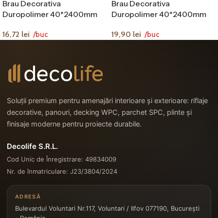
Brau Decorativa
Brau Decorativa
Duropolimer 40*2400mm
Duropolimer 40*2400mm
16,72
lei
19,90
lei
/buc
/buc
Soluții premium pentru amenajări interioare și exterioare: riflaje
decorative, panouri, decking WPC, parchet SPC, plinte și
finisaje moderne pentru proiecte durabile.
Decolife S.R.L.
Cod Unic de Înregistrare: 49834009
Nr. de înmatriculare: J23/3804/2024
ADRESĂ
Bulevardul Voluntari Nr.117, Voluntari / Ilfov 077190, București