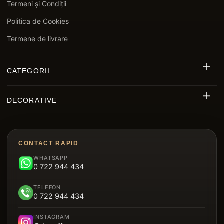
Termeni și Condiții
Politica de Cookies
Termene de livrare
CATEGORII
Riflaj Decorativ Exterior WPC
DECORATIVE
Riflaje MDF
Decorative Polimer
Decking WPC
Brâu Decorative Duropolimer
Panouri Decorative Cristal Carbon
CONTACT RAPID
Riflaje Polimer
WHATSAPP
Parchet SPC
0 722 944 434
Plintă Duropolimer
Tavan Suspendat Metalic
TELEFON
Panou Sandwich Decorativ
0 722 944 434
Garduri
INSTAGRAM