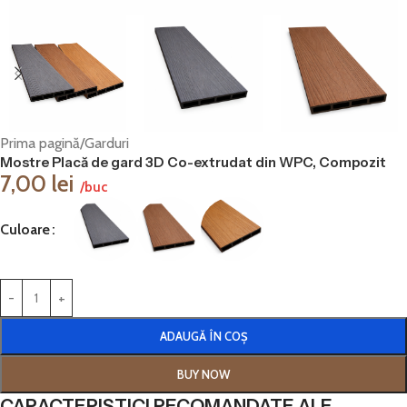
Prima pagină
/
Garduri
Mostre Placă de gard 3D Co-extrudat din WPC, Compozit
7,00
lei
/buc
Culoare
ADAUGĂ ÎN COȘ
BUY NOW
CARACTERISTICI RECOMANDATE ALE