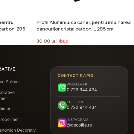
 pentru
Profil Aluminiu, cu canel, pentru imbinarea
 carbon, 295
panourilor cristal carbon, L 295 cm
30,00
lei
/buc
ATIVE
CONTACT RAPID
ve Polimer
WHATSAPP
0 722 944 434
corative
imer
TELEFON
0 722 944 434
olimer
uropolimer
INSTAGRAM
@decolife.ro
andwich Decorativ