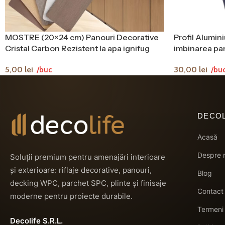
MOSTRE (20×24 cm) Panouri Decorative
Profil Alumini
Cristal Carbon Rezistent la apa ignifug
imbinarea pan
8mm
cm
5,00
lei
30,00
lei
/buc
/bu
DECOL
Acasă
Despre 
Soluții premium pentru amenajări interioare
și exterioare: riflaje decorative, panouri,
Blog
decking WPC, parchet SPC, plinte și finisaje
Contact
moderne pentru proiecte durabile.
Termeni 
Decolife S.R.L.