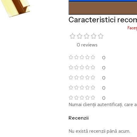
Caracteristici reco
Faceț
0 reviews
0
0
0
0
0
Numai clienții autentificați, care
Recenzii
Nu există recenzii până acum.