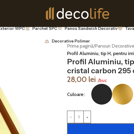
 Exterior WPC
Parchet SPC
Panou Sandwich Decorativ
Tava
Decorative Polimer
Prima pagină
/
Panouri Decorative
Profil Aluminiu, tip H, pentru i
Profil Aluminiu, t
cristal carbon 295
28,00
lei
/buc
Culoare