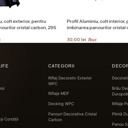
u, colt exterior, pentru
Profil Aluminiu, colt interior,
ourilor cristal carbon, 295
imbinarea panourilor cristal
cm
30,00
lei
c
/buc
IFE
CATEGORII
DECOR
Riflaj Decorativ Exterior
Decorati
WPC
noi
Brâu De
Riflaje MDF
Duropol
Decking WPC
Riflaje P
Panouri Decorative Cristal
Plintă D
și Condiții
Carbon
Panou S