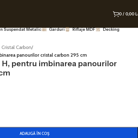
0
/
0,00
L
n Suspendat Metalic
Garduri
Riflaje MDF
Decking
 Cristal Carbon
/
mbinarea panourilor cristal carbon 295 cm
ip H, pentru imbinarea panourilor
 cm
ADAUGĂ ÎN COȘ