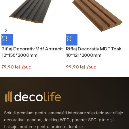
Riflaj Decorativ Mdf Antracit
Riflaj Decorativ MDF Teak
12*158*2800mm
18*121*2800mm
79,90
lei
99,90
lei
/buc
/buc
Soluții premium pentru amenajări interioare și exterioare: riflaje
decorative, panouri, decking WPC, parchet SPC, plinte și
finisaje moderne pentru proiecte durabile.