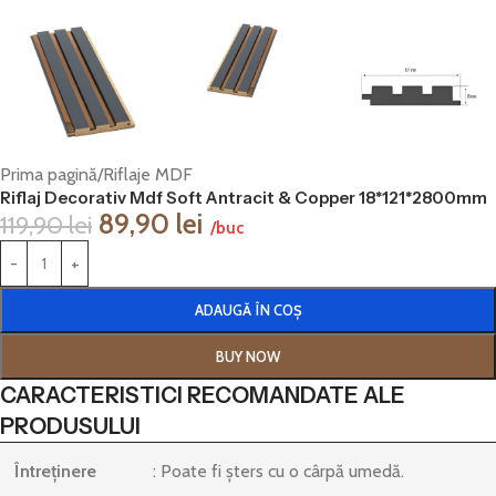
Prima pagină
/
Riflaje MDF
Riflaj Decorativ Mdf Soft Antracit & Copper 18*121*2800mm
89,90
lei
119,90
lei
/buc
ADAUGĂ ÎN COȘ
BUY NOW
CARACTERISTICI RECOMANDATE ALE
PRODUSULUI
Întreținere
: Poate fi șters cu o cârpă umedă.