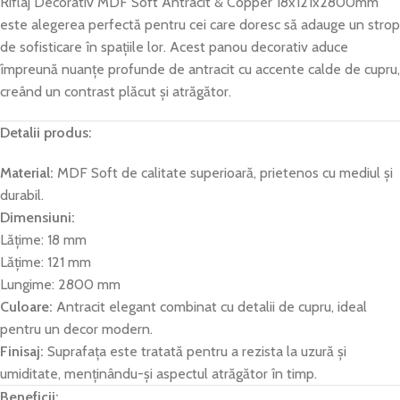
Riflaj Decorativ MDF Soft Antracit & Copper 18x121x2800mm
este alegerea perfectă pentru cei care doresc să adauge un strop
de sofisticare în spațiile lor. Acest panou decorativ aduce
împreună nuanțe profunde de antracit cu accente calde de cupru,
creând un contrast plăcut și atrăgător.
Detalii produs:
Material:
MDF Soft de calitate superioară, prietenos cu mediul și
durabil.
Dimensiuni:
Lățime: 18 mm
Lățime: 121 mm
Lungime: 2800 mm
Culoare:
Antracit elegant combinat cu detalii de cupru, ideal
pentru un decor modern.
Finisaj:
Suprafața este tratată pentru a rezista la uzură și
umiditate, menținându-și aspectul atrăgător în timp.
Beneficii: