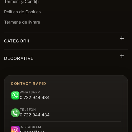
Termeni și Condiții
Politica de Cookies
Termene de livrare
CATEGORII
Riflaj Decorativ Exterior WPC
DECORATIVE
Riflaje MDF
Decorative Polimer
Decking WPC
Brâu Decorative Duropolimer
Panouri Decorative Cristal Carbon
CONTACT RAPID
Riflaje Polimer
WHATSAPP
Parchet SPC
0 722 944 434
Plintă Duropolimer
Tavan Suspendat Metalic
TELEFON
Panou Sandwich Decorativ
0 722 944 434
Garduri
INSTAGRAM