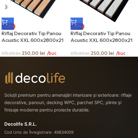
-33%
-33%
Riflaj Decorativ Tip Panou
Riflaj Decorativ Tip Panou
Acustic XXL 600x2800x21
Acustic XXL 600x2800x21
mm Natura Lemn
mm Stejar Alb
250,00
lei
250,00
lei
375,00
lei
/buc
375,00
lei
/buc
Soluții premium pentru amenajări interioare și exterioare: riflaje
decorative, panouri, decking WPC, parchet SPC, plinte și
finisaje moderne pentru proiecte durabile.
Decolife S.R.L.
Cod Unic de Înregistrare: 49834009