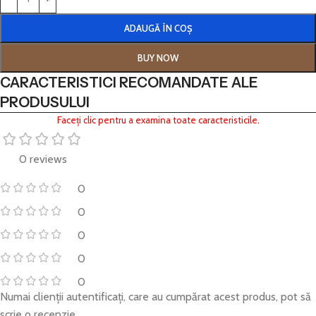
ADAUGĂ ÎN COȘ
BUY NOW
CARACTERISTICI RECOMANDATE ALE
PRODUSULUI
Faceți clic pentru a examina toate caracteristicile.
0 reviews
0
0
0
0
0
Numai clienții autentificați, care au cumpărat acest produs, pot să
scrie o recenzie.