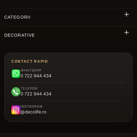
CATEGORII
Riflaj Decorativ Exterior WPC
DECORATIVE
Riflaje MDF
Decorative Polimer
Decking WPC
Brâu Decorative Duropolimer
Panouri Decorative Cristal Carbon
CONTACT RAPID
Riflaje Polimer
WHATSAPP
Parchet SPC
0 722 944 434
Plintă Duropolimer
Tavan Suspendat Metalic
TELEFON
Panou Sandwich Decorativ
0 722 944 434
Garduri
INSTAGRAM
@decolife.ro