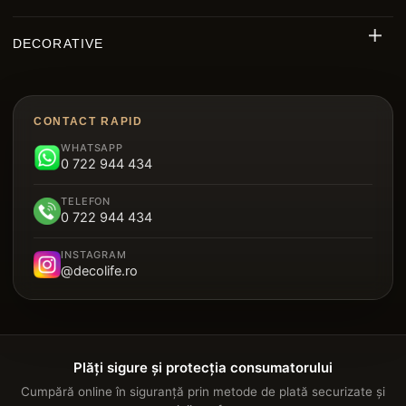
Riflaj Decorativ Exterior WPC
DECORATIVE
Riflaje MDF
Decorative Polimer
Decking WPC
Brâu Decorative Duropolimer
Panouri Decorative Cristal Carbon
CONTACT RAPID
Riflaje Polimer
WHATSAPP
Parchet SPC
0 722 944 434
Plintă Duropolimer
Tavan Suspendat Metalic
TELEFON
Panou Sandwich Decorativ
0 722 944 434
Garduri
INSTAGRAM
@decolife.ro
Plăți sigure și protecția consumatorului
Cumpără online în siguranță prin metode de plată securizate și