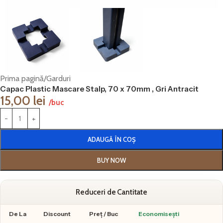
Prima pagină
/
Garduri
Capac Plastic Mascare Stalp, 70 x 70mm , Gri Antracit
15,00
lei
/buc
ADAUGĂ ÎN COȘ
BUY NOW
Reduceri de Cantitate
De La
Discount
Preț / Buc
Economisești