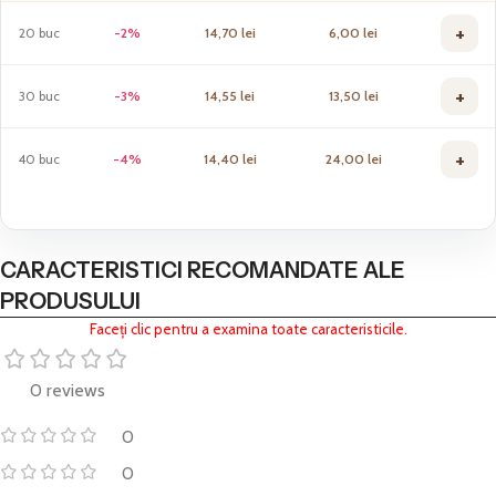
+
20 buc
-2%
14,70
lei
6,00
lei
+
30 buc
-3%
14,55
lei
13,50
lei
+
40 buc
-4%
14,40
lei
24,00
lei
CARACTERISTICI RECOMANDATE ALE
PRODUSULUI
Faceți clic pentru a examina toate caracteristicile.
0 reviews
0
0