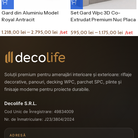
Gard din Aluminiu Model
Set Gard Wpc 3D Co-
Royal Antracit
Extrudat Premium Nuc Placa
Lemn Compozit
1.218,00
lei
–
2.795,00
lei
595,00
lei
–
1.175,00
lei
/set
/set
Soluții premium pentru amenajări interioare și exterioare: riflaje
decorative, panouri, decking WPC, parchet SPC, plinte și
finisaje moderne pentru proiecte durabile.
Decolife S.R.L.
Cod Unic de Înregistrare: 49834009
Nr. de înmatriculare: J23/3804/2024
ADRESĂ