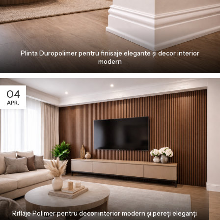
Plinta Duropolimer pentru finisaje elegante și decor interior
modern
04
APR.
Riflaje Polimer pentru decor interior modern și pereți eleganți