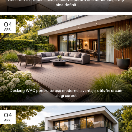
bine definit
04
APR.
Decking WPC pentru terase moderne: avantaje, utilizări și cum
alegi corect
04
APR.