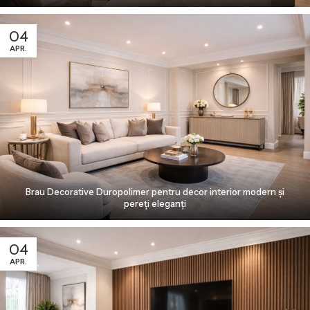
04
APR.
Brau Decorative Duropolimer pentru decor interior modern și
pereți eleganți
04
APR.