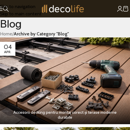
Skip to navigation
Skip to main content
Blog
Home
/
Archive by Category "Blog"
04
APR.
Accesorii decking pentru montaj corect și terase moderne
durabile