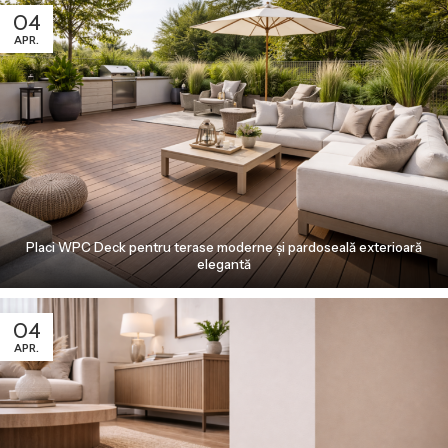
04
APR.
Placi WPC Deck pentru terase moderne și pardoseală exterioară
elegantă
04
APR.