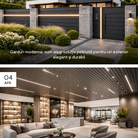
Garduri moderne: cum alegi soluția potrivită pentru un exterior
elegant și durabil
04
APR.