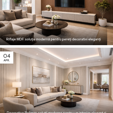
Riflaje MDF: soluția modernă pentru pereți decorativi eleganți
04
APR.
Decorative Polimer: soluții moderne pentru un interior elegant și