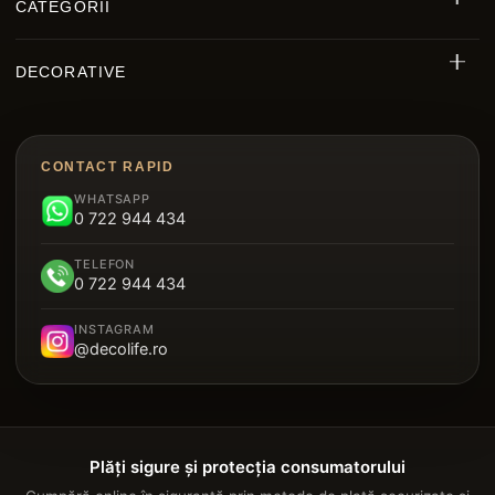
CATEGORII
Riflaj Decorativ Exterior WPC
DECORATIVE
Riflaje MDF
Decorative Polimer
Decking WPC
Brâu Decorative Duropolimer
Panouri Decorative Cristal Carbon
CONTACT RAPID
Riflaje Polimer
WHATSAPP
Parchet SPC
0 722 944 434
Plintă Duropolimer
Tavan Suspendat Metalic
TELEFON
Panou Sandwich Decorativ
0 722 944 434
Garduri
INSTAGRAM
@decolife.ro
Plăți sigure și protecția consumatorului