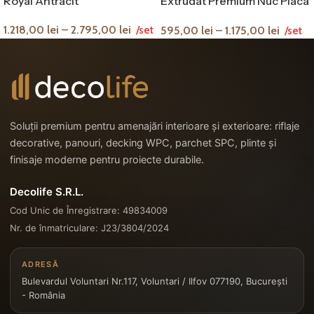
Royal Antracit
Extrudat Premium Nuc Placa
Lemn Compozit
1.218,00
lei
–
2.795,00
lei
595,00
lei
–
1.175,00
lei
/set
/set
Soluții premium pentru amenajări interioare și exterioare: riflaje
decorative, panouri, decking WPC, parchet SPC, plinte și
finisaje moderne pentru proiecte durabile.
Decolife S.R.L.
Cod Unic de Înregistrare: 49834009
Nr. de înmatriculare: J23/3804/2024
ADRESĂ
Bulevardul Voluntari Nr.117, Voluntari / Ilfov 077190, București
- România