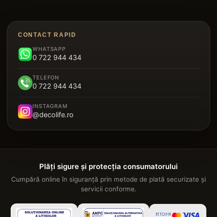
Riflaje MDF
Decorative Polimer
Decking WPC
Brâu Decorative Duropolimer
Panouri Decorative Cristal Carbon
CONTACT RAPID
Riflaje Polimer
WHATSAPP
Parchet SPC
0 722 944 434
Plintă Duropolimer
Tavan Suspendat Metalic
TELEFON
Panou Sandwich Decorativ
0 722 944 434
Garduri
INSTAGRAM
@decolife.ro
Plăți sigure și protecția consumatorului
Cumpără online în siguranță prin metode de plată securizate și
servicii conforme.